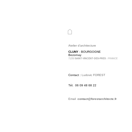
Atelier d’architecture
CLUNY
- BOURGOGNE
Bezornay
71250
SAINT-VINCENT-DES-PRES
- FRANCE
Contact :
Ludovic FOREST
Tél. 06 09 48 68 22
Email
contact@forestarchitecte.fr