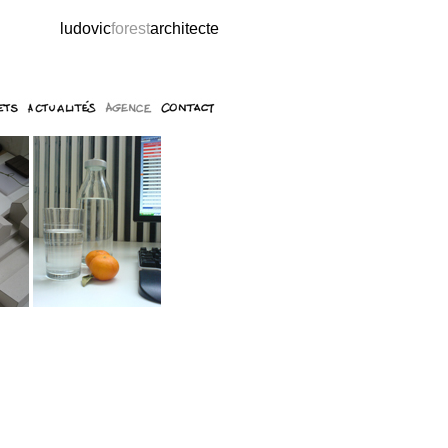
ludovic
forest
architecte