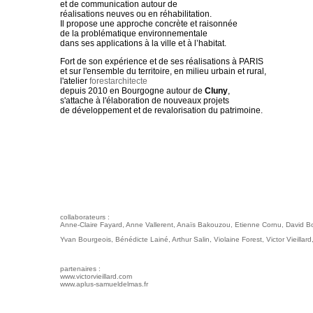
et de communication autour de
réalisations neuves ou en réhabilitation.
Il propose une approche concrète et raisonnée
de la problématique environnementale
dans ses applications à la ville et à l’habitat.
Fort de son expérience et de ses réalisations à PARIS
et sur l'ensemble du territoire, en milieu urbain et rural,
l'atelier
forestarchitecte
depuis 2010 en Bourgogne autour de
Cluny
,
s'attache à l'élaboration de nouveaux projets
de développement et de revalorisation du patrimoine.
collaborateurs :
Anne-Claire Fayard, Anne Vallerent, Anaïs Bakouzou, Etienne Cornu, David B
Yvan Bourgeois, Bénédicte Lainé, Arthur Salin, Violaine Forest, Victor Vieillard
partenaires :
www.victorvieillard.com
www.aplus-samueldelmas.fr